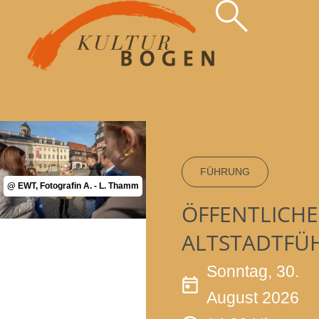
Zum
Inhalt
springen
FÜHRUNG
@ EWT, Fotografin A. - L. Thamm
ÖFFENTLICHE
ALTSTADTFÜ
Sonntag, 30.
August 2026