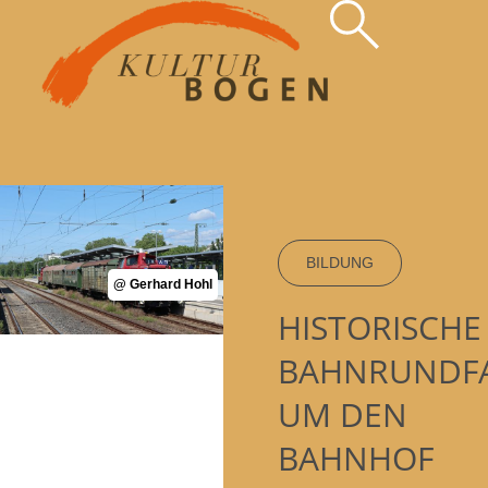
Zum
Inhalt
springen
BILDUNG
@ Gerhard Hohl
HISTORISCHE
BAHNRUNDF
UM DEN
BAHNHOF