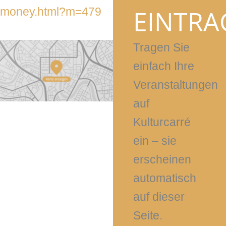
EINTRA
money.html?m=479
Tragen Sie
einfach Ihre
Veranstaltungen
auf
Kulturcarré
ein – sie
erscheinen
automatisch
auf dieser
Seite.