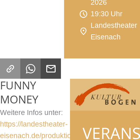
2026
19:30 Uhr
Landestheater
Eisenach
FUNNY
MONEY
Weitere Infos unter:
https://landestheater-
VERAN
eisenach.de/produktionen/funny-