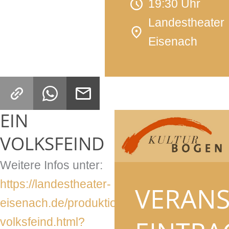
19:30 Uhr
Landestheater
Eisenach
EIN
VOLKSFEIND
Weitere Infos unter:
https://landestheater-
VERAN
eisenach.de/produktionen/ein-
volksfeind.html?