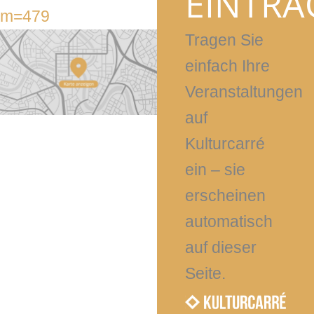
EINTRA
m=479
Tragen Sie
einfach Ihre
Veranstaltungen
auf
Kulturcarré
ein – sie
erscheinen
automatisch
auf dieser
Seite.