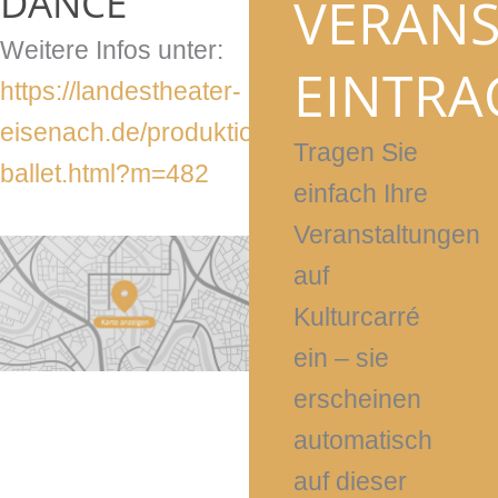
DANCE
VERAN
Weitere Infos unter:
EINTRA
https://landestheater-
eisenach.de/produktionen/beyond-
Tragen Sie
ballet.html?m=482
einfach Ihre
Veranstaltungen
auf
Kulturcarré
ein – sie
erscheinen
automatisch
auf dieser