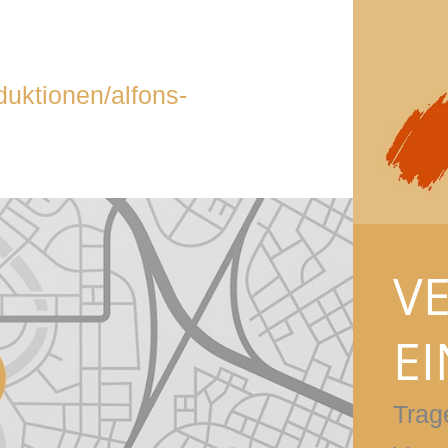
duktionen/alfons-
V
E
Trag