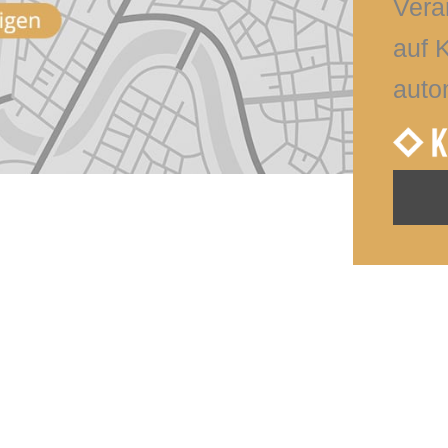
Vera
auf 
auto